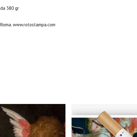
 da 380 gr
23, Roma. www.rotostampa.com