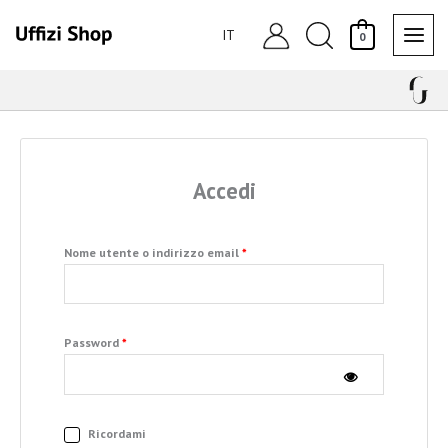
Vai
Cerca
al
IT
0
contenuto
Richiesto
Richiesto
Accedi
Nome utente o indirizzo email
*
Password
*
Ricordami