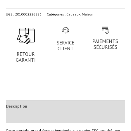
UGS :
2010002226283
Catégories :
Cadeaux
,
Maison
PAIEMENTS
SERVICE
SÉCURISÉS
CLIENT
RETOUR
GARANTI
Description
Informations complémentaires
Carte postale grand format imprimée sur papier FSC, couché une