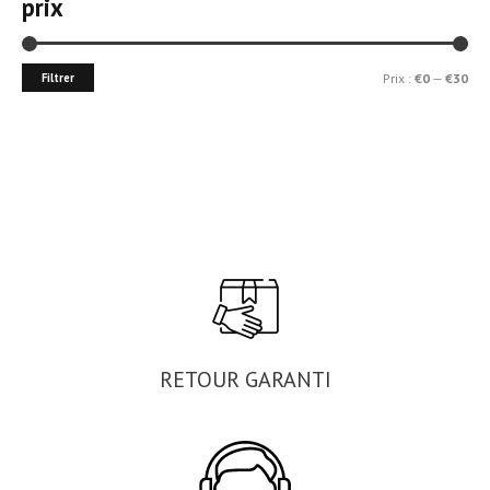
prix
u
r
Filtrer
Prix :
€0
—
€30
:
RETOUR GARANTI