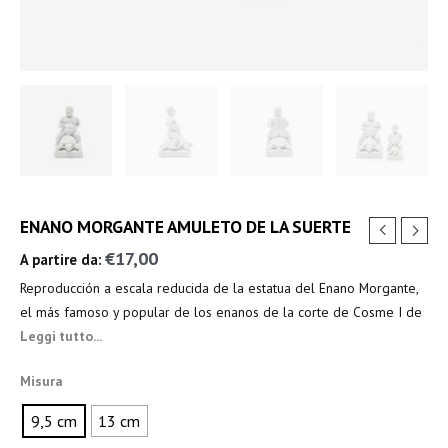
ENANO MORGANTE AMULETO DE LA SUERTE
€
17,00
A partire da:
Reproducción a escala reducida de la estatua del Enano Morgante,
el más famoso y popular de los enanos de la corte de Cosme I de
Médici.
Leggi tutto...
Fabricado en resina blanca y polvo de mármol, realizado en
Misura
Toscana y acabado artesanalmente.
La estatua original se encuentra en el Jardín de Bóboli.
9,5 cm
13 cm