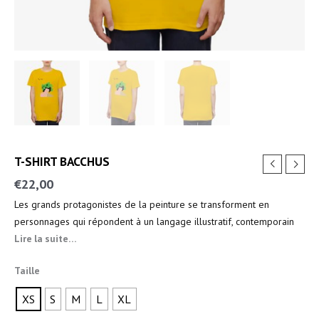
T-SHIRT BACCHUS
€
22,00
Les grands protagonistes de la peinture se transforment en
personnages qui répondent à un langage illustratif, contemporain
et iconique, rendu dynamique par les teintes plates et brillantes.
Lire la suite…
Taille
XS
S
M
L
XL