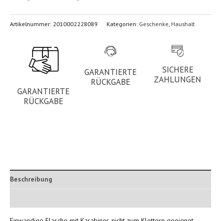
Artikelnummer:
2010002228089
Kategorien:
Geschenke
,
Haushalt
SICHERE
GARANTIERTE
ZAHLUNGEN
RÜCKGABE
GARANTIERTE
RÜCKGABE
Beschreibung
Zusätzliche Informationen
Einwandige Flasche mit Karabiner, nicht zum Klettern geeignet.