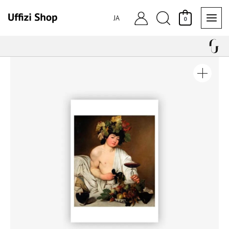
内
検
容
JA
0
を
索
ス
キ
大
ッ
判
プ
ポ
ス
ト
カ
ー
ド
バ
ッ
カ
ス
個