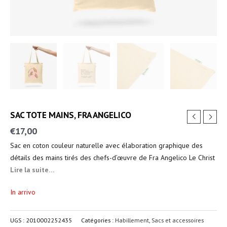
SAC TOTE MAINS, FRA ANGELICO
€
17,00
Sac en coton couleur naturelle avec élaboration graphique des
détails des mains tirés des chefs-d’œuvre de Fra Angelico Le Christ
aux outrages et L’Annonciation.
Lire la suite…
In arrivo
UGS :
2010002252435
Catégories :
Habillement
,
Sacs et accessoires