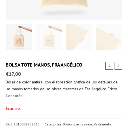
BOLSA TOTE MANOS, FRA ANGÉLICO
€
17,00
Bolsa de color natural con elaboración gráfica de los detalles de
las manos tomados de las obras maestras de Fra Angelico Cristo
escarnecido y Anunciación.
Leer más...
In arrivo
SKU:
2010002252435
Categorías:
Bolsos y accesorios
,
Vestimenta