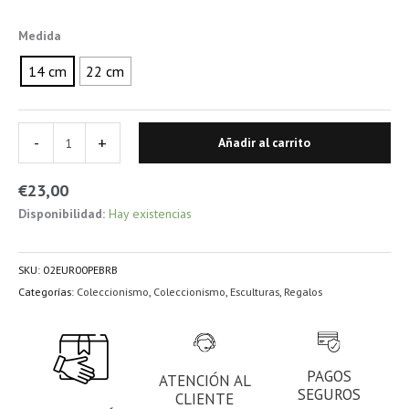
Toscana y acabada artesanalmente.
Medida
La obra original se conserva bajo la Loggia dei Lanzi, parte de las
Galerías Uffizi.
14 cm
22 cm
-
+
Añadir al carrito
€
23,00
Disponibilidad:
Hay existencias
SKU:
02EUR00PEBRB
Categorías:
Coleccionismo
,
Coleccionismo
,
Esculturas
,
Regalos
PAGOS
ATENCIÓN AL
SEGUROS
CLIENTE