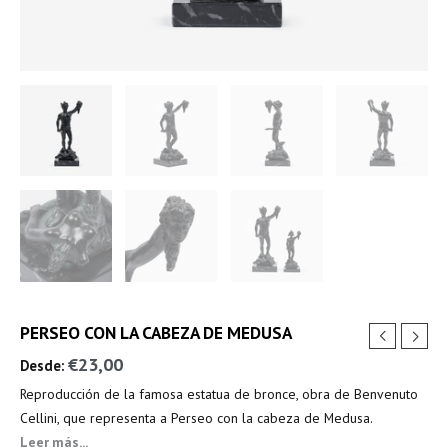
PERSEO CON LA CABEZA DE MEDUSA
€
23,00
Desde:
Reproducción de la famosa estatua de bronce, obra de Benvenuto
Cellini, que representa a Perseo con la cabeza de Medusa.
Fabricada en resina bronceada, con base de mármol, realizada en
Leer más...