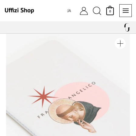
内
検
容
JA
0
を
索
ス
キ
ノ
ッ
ー
プ
ト
フ
ラ・
ア
ン
ジ
ェ
リ
コ
個