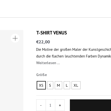
T-SHIRT VENUS
T-
SHIRT
€
22,00
VENUS
Die Motive der großen Maler der Kunstgeschich
Menge
durch die flachen leuchtenden Farben Dynamik
Weiterlesen …
Größe
XS
S
M
L
XL
-
+