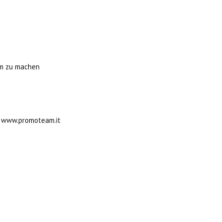
hm zu machen
), www.promoteam.it