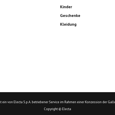
Kinder
Geschenke
Kleidung
 ist ein von Electa S.p.A. betriebener Service im Rahmen einer Konzession der Galler
Copyright © Electa