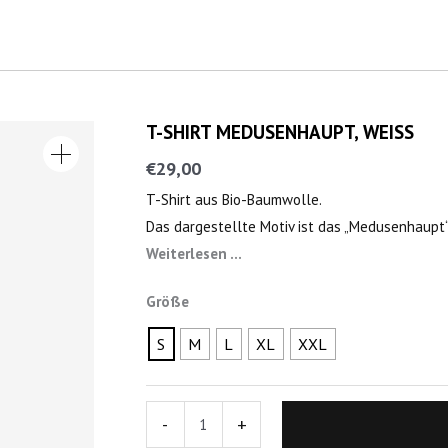
T-SHIRT MEDUSENHAUPT, WEISS
T-
SHIRT
€
29,00
MEDUSENHAUPT,
T-Shirt aus Bio-Baumwolle.
WEISS
Das dargestellte Motiv ist das „Medusenhaupt
Menge
Weiterlesen …
Größe
S
M
L
XL
XXL
-
+