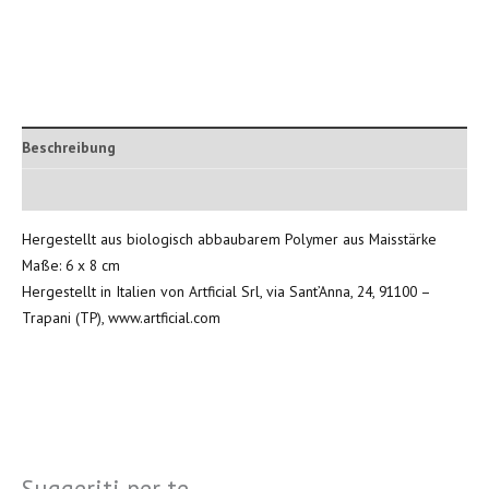
Beschreibung
Zusätzliche Informationen
Hergestellt aus biologisch abbaubarem Polymer aus Maisstärke
Maße: 6 x 8 cm
Hergestellt in Italien von Artficial Srl, via Sant’Anna, 24, 91100 –
Trapani (TP), www.artficial.com
Suggeriti per te