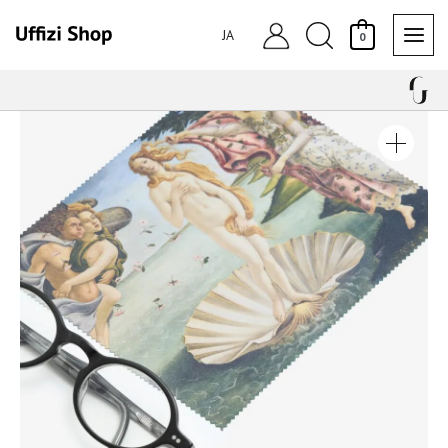
内
検
容
JA
0
を
索
ス
キ
ッ
プ