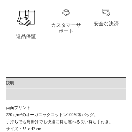
安全な決済
カスタマーサ
ポート
返品保証
説明
追加情報
両面プリント
220 g/m²のオーガニックコットン100％製バッグ。
手持ちでも肩掛けでも快適に持ち運べる長い持ち手付き。
サイズ：38 x 42 cm