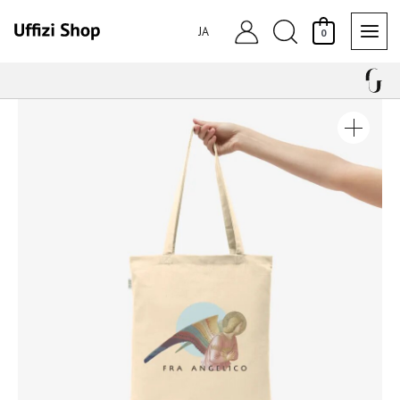
内
検
容
JA
0
を
索
ス
キ
ッ
プ