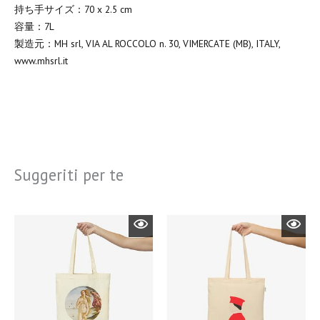
持ち手サイズ：70 x 2.5 cm
容量：7L
製造元：MH srl, VIA AL ROCCOLO n. 30, VIMERCATE (MB), ITALY,
www.mhsrl.it
Suggeriti per te