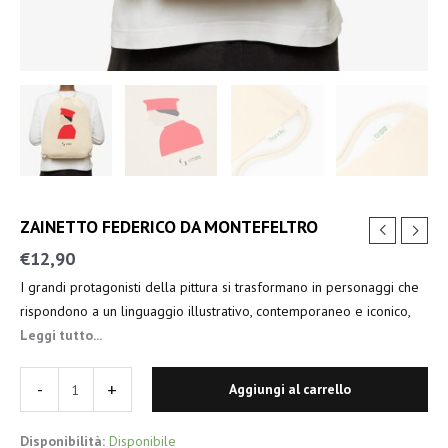
ZAINETTO FEDERICO DA MONTEFELTRO
€
12,90
I grandi protagonisti della pittura si trasformano in personaggi che
rispondono a un linguaggio illustrativo, contemporaneo e iconico,
reso dinamico dalle tinte piatte e brillanti.
Leggi tutto...
-
+
Aggiungi al carrello
Disponibilità:
Disponibile