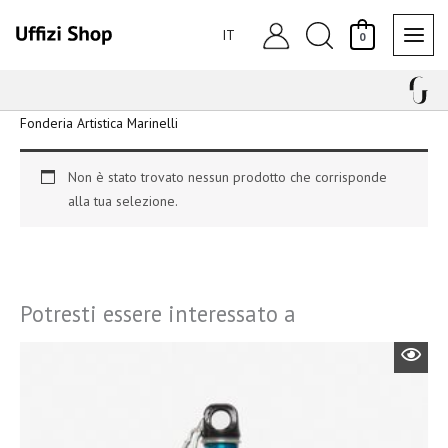
Vai
Cerca
al
IT
0
contenuto
Fonderia Artistica Marinelli
Non è stato trovato nessun prodotto che corrisponde
alla tua selezione.
Potresti essere interessato a